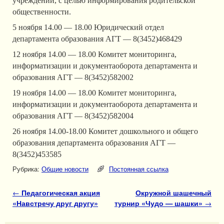
учреждений, с целью информирования родительской
общественности.
5 ноября 14.00 — 18.00 Юридический отдел
департамента образования АГТ — 8(3452)468429
12 ноября 14.00 — 18.00 Комитет мониторинга,
информатизации и документаоборота департамента и
образования АГТ — 8(3452)582002
19 ноября 14.00 — 18.00 Комитет мониторинга,
информатизации и документаоборота департамента и
образования АГТ — 8(3452)582004
26 ноября 14.00-18.00 Комитет дошкольного и общего
образования департамента образования АГТ —
8(3452)453585
Рубрика:
Общие новости
Постоянная ссылка
Навигация по записям
←
Педагогическая акция
Окружной шашечный
«Навстречу друг другу»
турнир «Чудо — шашки»
→