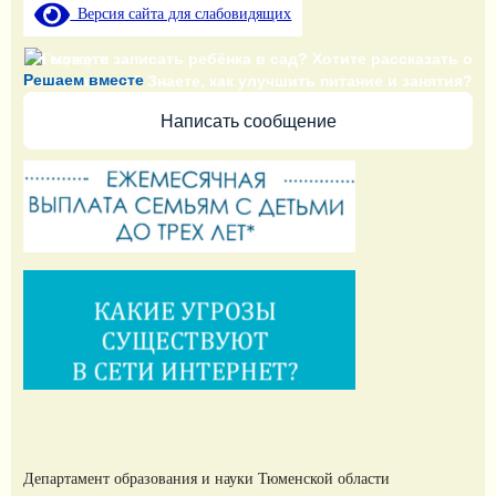
Версия сайта для слабовидящих
Не можете записать ребёнка в сад? Хотите рассказать о
Решаем вместе
воспитателях? Знаете, как улучшить питание и занятия?
Написать сообщение
Департамент образования и науки Тюменской области