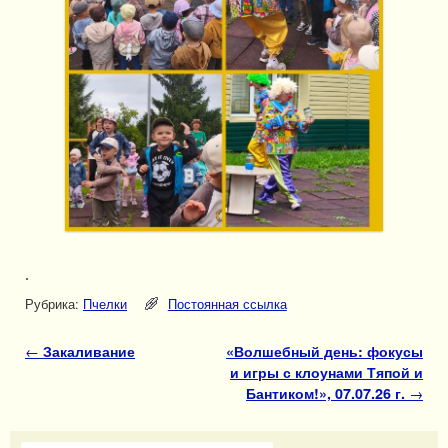
.
Рубрика:
Пчелки
Постоянная ссылка
Навигация по записям
←
Закаливание
«Волшебный день: фокусы
и игры с клоунами Тяпой и
Бантиком!», 07.07.26 г.
→