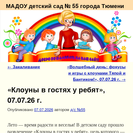
МАДОУ детский сад № 55 города Тюмени
Навигация по записям
←
Закаливание
«Волшебный день: фокусы
и игры с клоунами Тяпой и
Бантиком!», 07.07.26 г.
→
«Клоуны в гостях у ребят»,
07.07.26 г.
Опубликовано
07.07.2026
автором
д/с №55
Лето — время радости и веселья! В детском саду прошло
развлечение «Клоуны в гостях у ребят», цель которого —