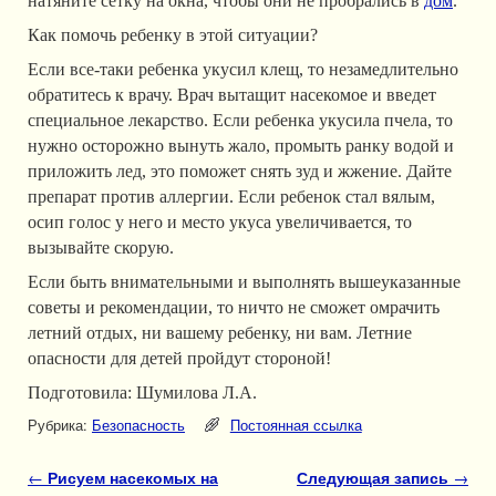
натяните сетку на окна, чтобы они не пробрались в
дом
.
Как помочь ребенку в этой ситуации?
Если все-таки ребенка укусил клещ, то незамедлительно
обратитесь к врачу. Врач вытащит насекомое и введет
специальное лекарство. Если ребенка укусила пчела, то
нужно осторожно вынуть жало, промыть ранку водой и
приложить лед, это поможет снять зуд и жжение. Дайте
препарат против аллергии. Если ребенок стал вялым,
осип голос у него и место укуса увеличивается, то
вызывайте скорую.
Если быть внимательными и выполнять вышеуказанные
советы и рекомендации, то ничто не сможет омрачить
летний отдых, ни вашему ребенку, ни вам. Летние
опасности для детей пройдут стороной!
Подготовила: Шумилова Л.А.
Рубрика:
Безопасность
Постоянная ссылка
Навигация по записям
←
Рисуем насекомых на
Следующая запись
→