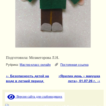
Подготовила: Мозжегорова Л.Н.
Рубрика:
Мастер-класс онлайн
Постоянная ссылка
Навигация по записям
←
Безопасность детей на
«Ярилин день – макушка
воде в летний период
лета», 01.07.26 г.
→
Версия сайта для слабовидящих