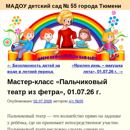
МАДОУ детский сад № 55 города Тюмени
Навигация по записям
←
Безопасность детей на
«Ярилин день – макушка
воде в летний период
лета», 01.07.26 г.
→
Мастер-класс «Пальчиковый
театр из фетра», 01.07.26 г.
Опубликовано
02.07.2026
автором
д/с №55
Пальчиковый театр — это волшебство прямо на ладошке
у ребёнка, где он принимает непосредственное участие.
Пальчиковый театр несложно сделать самому из