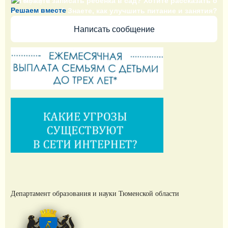
Не можете записать ребёнка в сад? Хотите рассказать о
Решаем вместе
воспитателях? Знаете, как улучшить питание и занятия?
Написать сообщение
Департамент образования и науки Тюменской области