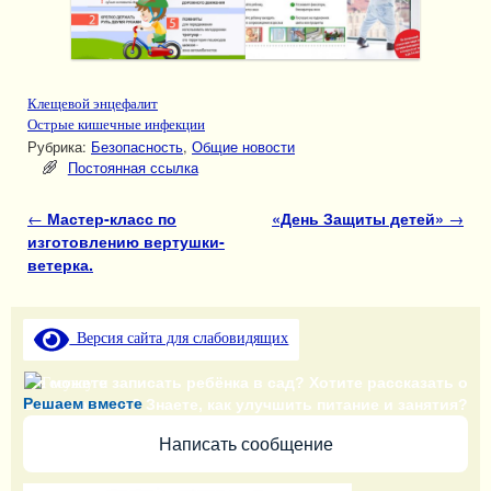
Клещевой энцефалит
Острые кишечные инфекции
Рубрика:
Безопасность
,
Общие новости
Постоянная ссылка
Навигация по записям
←
Мастер-класс по
«День Защиты детей»
→
изготовлению вертушки-
ветерка.
Версия сайта для слабовидящих
Не можете записать ребёнка в сад? Хотите рассказать о
Решаем вместе
воспитателях? Знаете, как улучшить питание и занятия?
Написать сообщение