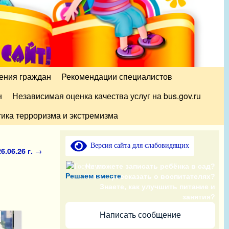
ения граждан
Рекомендации специалистов
н
Независимая оценка качества услуг на bus.gov.ru
ика терроризма и экстремизма
Версия сайта для слабовидящих
6.06.26 г.
→
Не можете записать ребёнка в сад?
Решаем вместе
Хотите рассказать о воспитателях?
Знаете, как улучшить питание и
занятия?
Написать сообщение