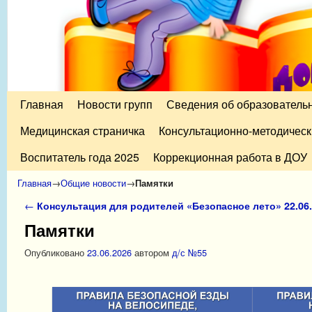
Главная
Перейти к основному содержимому
Перейти к дополнительному содержимому
Новости групп
Сведения об образователь
Медицинская страничка
Консультационно-методическ
Воспитатель года 2025
Коррекционная работа в ДОУ
Главная
→
Общие новости
→
Памятки
Навигация по записям
←
Консультация для родителей «Безопасное лето» 22.06.
Памятки
Опубликовано
23.06.2026
автором
д/с №55