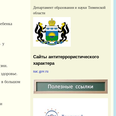
Департамент образования и науки Тюменской
области
ребенка
ь у
Сайты антитеррористического
характера
зни.
nac.gov.ru
здоровье.
г в большом
ми