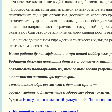
Физическое воспитание в ДОУ является действенным сред
Процесс оптимизации двигательной активности детей нап
психических функций организма, достижение хорошего уро
физическими упражнениями в режиме дня способствуют у
снижению напряженности сердечно — сосудистой и дыхате
оказывают благотворное влияние на нормальный рост и раз
В нашем дошкольном учреждении физическая культура расс
неотъемлемая его часть.
Наша работа будет эффективна при вашей поддержке, 
Родители должны поощрять детей в спортивных заняти
обязательно подбадривать их, тем самым вселяя уверен
в полезности занятий физкультурой.
Только таким образом можно с детства привить
ребенку любовь к физкультуре и здоровому образу жизни
!
Рубрика:
Инструктор по физической культуре
Постоянная сс
Навигация по записям
←
Не мешайте детям лазать и ползать!