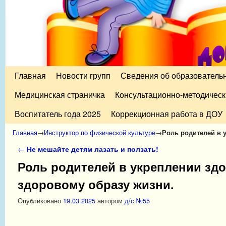
Главная
Перейти к основному содержимому
Перейти к дополнительному содержимому
Новости групп
Сведения об образователь
Медицинская страничка
Консультационно-методическ
Воспитатель года 2025
Коррекционная работа в ДОУ
Главная
→
Инструктор по физической культуре
→
Роль родителей в 
Навигация по записям
←
Не мешайте детям лазать и ползать!
Роль родителей в укреплении здо
здоровому образу жизни.
Опубликовано
19.03.2025
автором
д/с №55