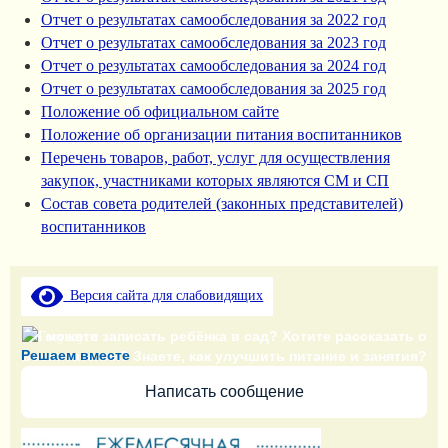
Отчет о результатах самообследования за 2022 год
Отчет о результатах самообследования за 2023 год
Отчет о результатах самообследования за 2024 год
Отчет о результатах самообследования за 2025 год
Положение об официальном сайте
Положение об организации питания воспитанников
Перечень товаров, работ, услуг для осуществления
закупок, участниками которых являются СМ и СП
Состав совета родителей (законных представителей)
воспитанников
Версия сайта для слабовидящих
Не можете записать ребёнка в сад? Хотите рассказать о
Решаем вместе
воспитателях? Знаете, как улучшить питание и занятия?
Написать сообщение