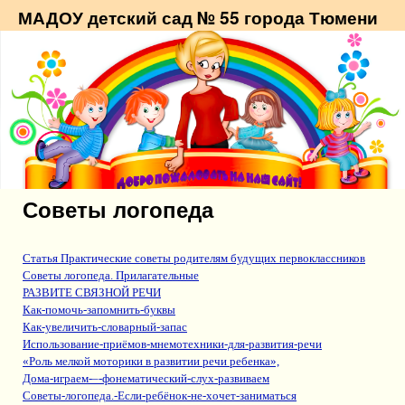
МАДОУ детский сад № 55 города Тюмени
Советы логопеда
Статья Практические советы родителям будущих первоклассников
Советы логопеда. Прилагательные
РАЗВИТЕ СВЯЗНОЙ РЕЧИ
Как-помочь-запомнить-буквы
Как-увеличить-словарный-запас
Использование-приёмов-мнемотехники-для-развития-речи
«Роль мелкой моторики в развитии речи ребенка»,
Дома-играем-–-фонематический-слух-развиваем
Советы-логопеда.-Если-ребёнок-не-хочет-заниматься