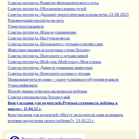
Советы-логопеда.-Развитие-фонематического-слуха
Советы-логопеда.-Обогащаем-словарь-детей
Советы-логопеда.-Дыхание-энергетическая-основа-речи.-21.08.2023
Рекомендации-логопеда-на-лето
Учим-пересказывать
Советы-логопеда.-Игры-и-упражнения.
Советы-логопеда.-Наступила-весна
Советы-логопеда.-Поговорите-с-детьми-о-профессиях
Животные-жарких-и-холодных-стран-Логопед
Советы-логопеда.-Повторите-с-детьми-зимой
Советы-логопеда.-Мой-дом.-Мой-город.-Моя-страна
Советы-логопеда.-Дикие-и-домашние-животные
Советы-логопеда.-Повторите-осенью-с-детьми
Правильная-речь-в-семье-–-залог-успешного-обучения-в-школе
Учим-рифмовать
Почему-важно-отвечать-на-вопросы-ребенка
Советы-специалистов-Логопед-май
Консультация для родителей«Речевая готовность ребёнка к
школе», 11.04.22 г.
Консультация для родителей «Могут ли родители сами исправить
речевые недостатки своего ребёнка?», 31.03.22 г.