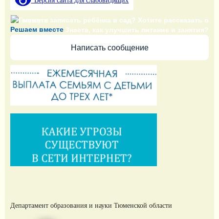
Версия сайта для слабовидящих
Не можете записать ребёнка в сад? Хотите рассказать о
Решаем вместе
воспитателях? Знаете, как улучшить питание и занятия?
Написать сообщение
Департамент образования и науки Тюменской области