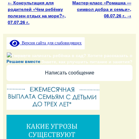
Навигация по записям
←
Консультация для
Мастер-класс «Ромашка —
родителей «Чем ребёнку
символ добра и семьи»,
полезен отдых на море?»,
08.07.26 г.
→
07.07.26 г.
Версия сайта для слабовидящих
Не можете записать ребёнка в сад? Хотите рассказать о
Решаем вместе
воспитателях? Знаете, как улучшить питание и занятия?
Написать сообщение