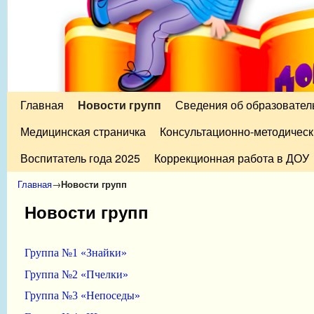
Главная
Перейти к основному содержимому
Перейти к дополнительному содержимому
Новости групп
Сведения об образовател
Медицинская страничка
Консультационно-методическ
Воспитатель года 2025
Коррекционная работа в ДОУ
Главная
→
Новости групп
Новости групп
Группа №1 «Знайки»
Группа №2 «Пчелки»
Группа №3 «Непоседы»