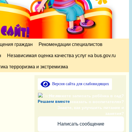
щения граждан
Рекомендации специалистов
н
Независимая оценка качества услуг на bus.gov.ru
ика терроризма и экстремизма
Версия сайта для слабовидящих
Не можете записать ребёнка в сад?
Решаем вместе
Хотите рассказать о воспитателях?
Знаете, как улучшить питание и
занятия?
Написать сообщение