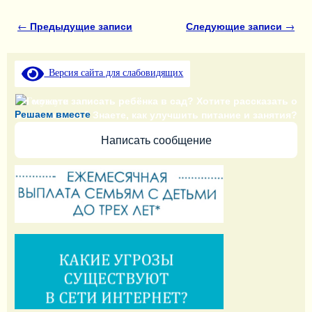
Навигация по записям
←
Предыдущие записи
Следующие записи
→
Версия сайта для слабовидящих
Не можете записать ребёнка в сад? Хотите рассказать о
Решаем вместе
воспитателях? Знаете, как улучшить питание и занятия?
Написать сообщение