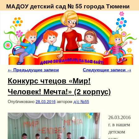
МАДОУ детский сад № 55 города Тюмени
Навигация по записям
←
Предыдущие записи
Следующие записи
→
Конкурс чтецов «Мир!
Человек! Мечта!» (2 корпус)
Опубликовано
28.03.2016
автором
д/с №55
26.03.2016
г. в нашем
детском
саду