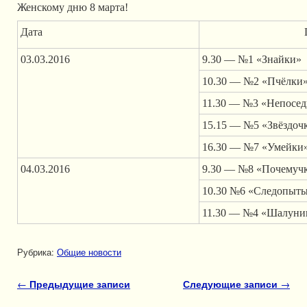
Женскому дню 8 марта!
Дата
03.03.2016
9.30 — №1 «Знайки»
10.30 — №2 «Пчёлки
11.30 — №3 «Непосе
15.15 — №5 «Звёздоч
16.30 — №7 «Умейки
04.03.2016
9.30 — №8 «Почемуч
10.30 №6 «Следопыт
11.30 — №4 «Шалун
Рубрика:
Общие новости
Навигация по записям
←
Предыдущие записи
Следующие записи
→