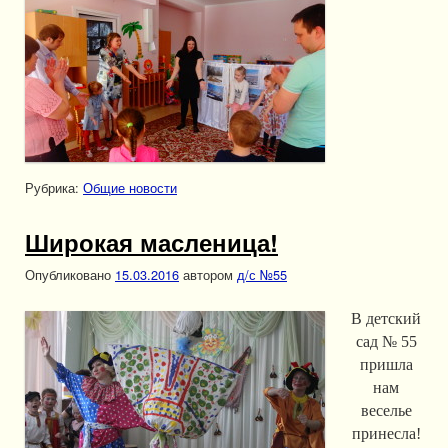
Рубрика:
Общие новости
Широкая масленица!
Опубликовано
15.03.2016
автором
д/с №55
В детский
сад № 55
пришла
нам
веселье
принесла!