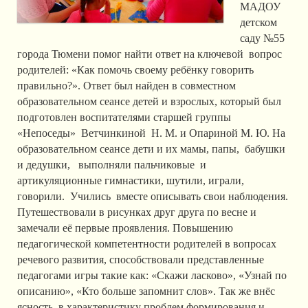
МАДОУ
детском
саду №55
города Тюмени помог найти ответ на ключевой вопрос
родителей: «Как помочь своему ребёнку говорить
правильно?». Ответ был найден в совместном
образовательном сеансе детей и взрослых, который был
подготовлен воспитателями старшей группы
«Непоседы» Ветчинкиной Н. М. и Опариной М. Ю. На
образовательном сеансе дети и их мамы, папы, бабушки
и дедушки, выполняли пальчиковые и
артикуляционные гимнастики, шутили, играли,
говорили. Учились вместе описывать свои наблюдения.
Путешествовали в рисунках друг друга по весне и
замечали её первые проявления. Повышению
педагогической компетентности родителей в вопросах
речевого развития, способствовали представленные
педагогами игры такие как: «Скажи ласково», «Узнай по
описанию», «Кто больше запомнит слов». Так же внёс
ясность в характеристику проблем формирования и