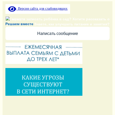
Версия сайта для слабовидящих
Не можете записать ребёнка в сад? Хотите рассказать о
Решаем вместе
воспитателях? Знаете, как улучшить питание и занятия?
Написать сообщение