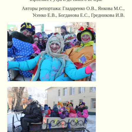
Авторы репортажа: Гладаренко О.В., Янкова М.С.,
Усенко Е.В., Богданова Е.С., Гредникова И.В.