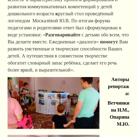
развития коммуникативных компетенций у детей
дошкольного возраста
к
руглый стол проведённый
логопедом Москалёвой Ю.В. По итогам форума
педагогами и родителями ответ был сформулирован в
виде установки: «
Разговаривайте
с детьми обо всем, что
Вы делаете вместе. Ежедневные «диалоги»
помогут
Вам
развить умственные и творческие способности Ваших
детей. А путешествия в совместном творчестве
обогатит словарный запас ребёнка, сделает его речь
более яркой, и выразительной».
Авторы
репортаж
а:
Ветчинки
на Н.М.,
Опарина
М.Ю.